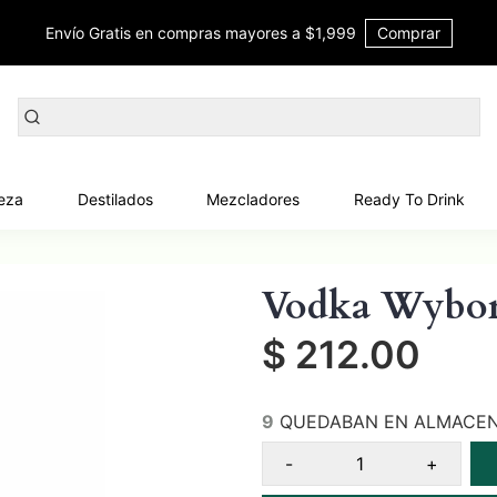
Envío Gratis en compras mayores a $1,999
Comprar
eza
Destilados
Mezcladores
Ready To Drink
Vodka Wybor
$ 212.00
9
QUEDABAN EN ALMACE
-
+